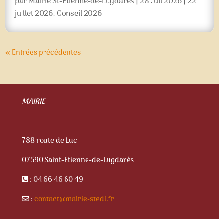
par
Mairie St-Etienne-de-Lugdarès
|
28 Juil 2026
|
22
juillet 2026
,
Conseil 2026
« Entrées précédentes
MAIRIE
788 route de Luc
07590 Saint-Etienne-de-Lugdarès
: 04 66 46 60 49
:
contact@mairie-stedl.fr