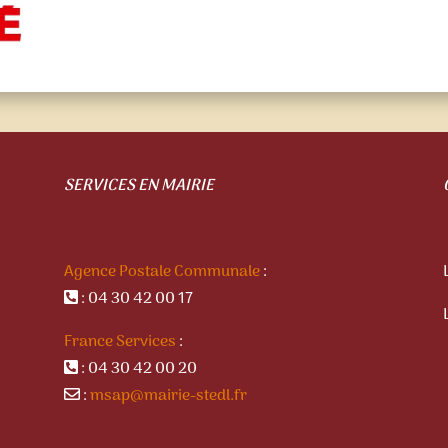
SERVICES EN MAIRIE
Agence Postale Communale
:
: 04 30 42 00 17
France Services
:
: 04 30 42 00 20
:
msap@mairie-stedl.fr