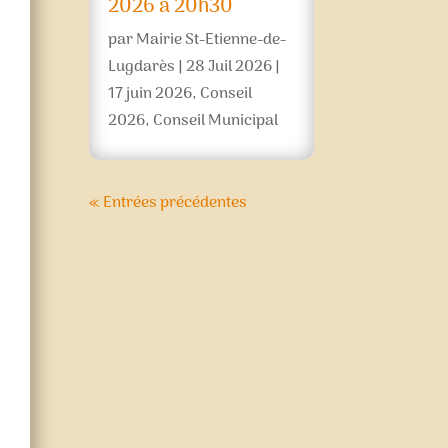
2026 à 20h30
par
Mairie St-Etienne-de-
Lugdarès
|
28 Juil 2026
|
17 juin 2026
,
Conseil
2026
,
Conseil Municipal
« Entrées précédentes