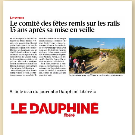
Article issu du journal « Dauphiné Libéré »