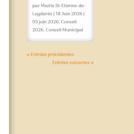
par
Mairie St-Etienne-de-
Lugdarès
|
18 Juin 2026
|
05 juin 2026
,
Conseil
2026
,
Conseil Municipal
« Entrées précédentes
Entrées suivantes »