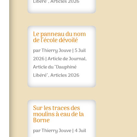
Libéré"
,
Articles 2026
Le panneau du nom
de l’école dévoilé
par
Thierry Jouve
|
5 Juil
2026
|
Article de Journal
,
Article du "Dauphiné
Libéré"
,
Articles 2026
Sur les traces des
moulins à eau de la
Borne
par
Thierry Jouve
|
4 Juil