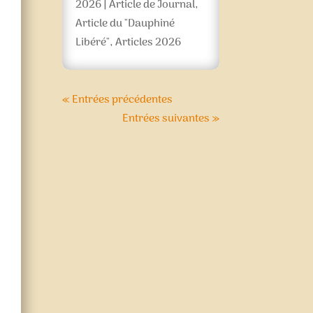
2026
|
Article de Journal
,
Article du "Dauphiné
Libéré"
,
Articles 2026
« Entrées précédentes
Entrées suivantes »