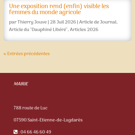
Une exposition rend (enfin) visible les
femmes du monde agricole
par
Thierry Jouve
|
28 Juil 2026
|
Article de Journal
,
Article du "Dauphiné Libéré"
,
Articles 2026
« Entrées précédentes
MAIRIE
788 route de Luc
07590 Saint-Etienne-de-Lugdarès
: 04 66 46 60 49