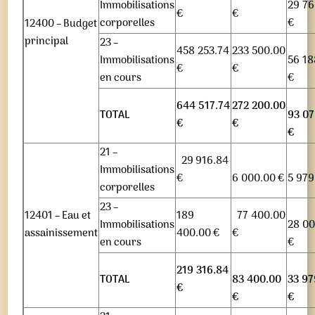
Immobilisations
29 76
€
€
corporelles
€
12400 – Budget
principal
23 –
458 253.74
233 500.00
Immobilisations
56 18
€
€
en cours
€
644 517.74
272 200.00
TOTAL
93 07
€
€
€
21 –
29 916.84
Immobilisations
€
6 000.00 €
5 979
corporelles
23 –
12401 – Eau et
189
77 400.00
Immobilisations
28 0
assainissement
400.00 €
€
en cours
€
219 316.84
TOTAL
83 400.00
33 97
€
€
€