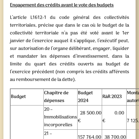
Engagement des crédits avant le vote des budgets
L’article L1612-1 du code général des collectivités
territoriales, précise que dans le cas où le budget de la
collectivité territoriale n’a pas été voté avant le 1er
janvier de l’exercice auquel il s’applique, l’exécutif peut,
sur autorisation de l’organe délibérant, engager, liquider
et mandater les dépenses d’investissement, dans la
limite du quart des crédits ouverts au budget de
l’exercice précédent (non compris les crédits afférents
au remboursement de la dette).
Chapitre de
Budget
Mont
Budget
RàR 2023
dépenses
2024
autor
20 –
28 500.00
0.00
Immobilisations
€
€
7 125
incorporelles
21 –
157 764.00
38 700.00