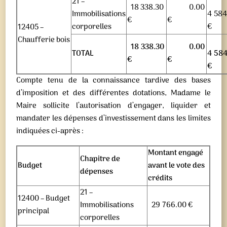
21 –
18 338.30
0.00
Immobilisations
4 584
€
€
corporelles
€
12405 –
Chaufferie bois
18 338.30
0.00
TOTAL
4 58
€
€
€
Compte tenu de la connaissance tardive des bases
d’imposition et des différentes dotations, Madame le
Maire sollicite l’autorisation d’engager, liquider et
mandater les dépenses d’investissement dans les limites
indiquées ci-après :
Montant engagé
Chapitre de
Budget
avant le vote des
dépenses
crédits
21 –
12400 – Budget
Immobilisations
29 766.00 €
principal
corporelles