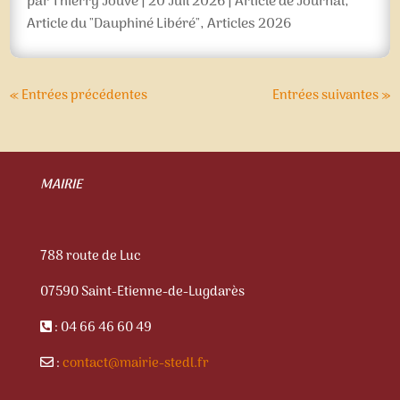
par
Thierry Jouve
|
20 Juil 2026
|
Article de Journal
,
Article du "Dauphiné Libéré"
,
Articles 2026
« Entrées précédentes
Entrées suivantes »
MAIRIE
788 route de Luc
07590 Saint-Etienne-de-Lugdarès
: 04 66 46 60 49
:
contact@mairie-stedl.fr