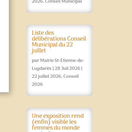
2026
,
Conseil Municipal
Liste des
délibérations Conseil
Municipal du 22
juillet
par
Mairie St-Etienne-de-
Lugdarès
|
28 Juil 2026
|
22 juillet 2026
,
Conseil
2026
Une exposition rend
(enfin) visible les
femmes du monde