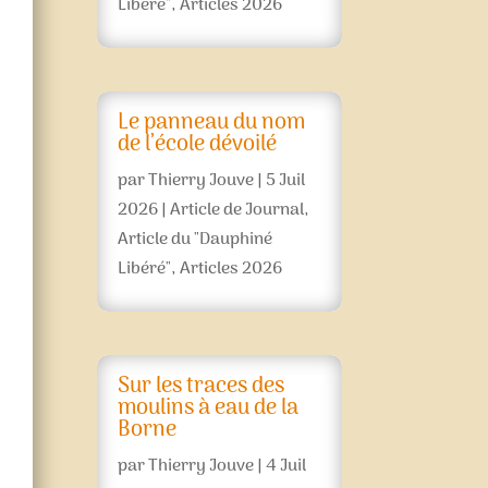
Libéré"
,
Articles 2026
Le panneau du nom
de l’école dévoilé
par
Thierry Jouve
|
5 Juil
2026
|
Article de Journal
,
Article du "Dauphiné
Libéré"
,
Articles 2026
Sur les traces des
moulins à eau de la
Borne
par
Thierry Jouve
|
4 Juil