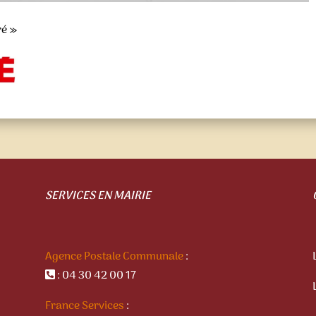
ré »
SERVICES EN MAIRIE
Agence Postale Communale
:
: 04 30 42 00 17
France Services
: