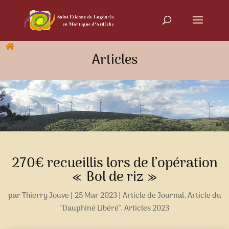
Articles
270€ recueillis lors de l’opération
« Bol de riz »
par
Thierry Jouve
|
25 Mar 2023
|
Article de Journal
,
Article du
"Dauphiné Libéré"
,
Articles 2023